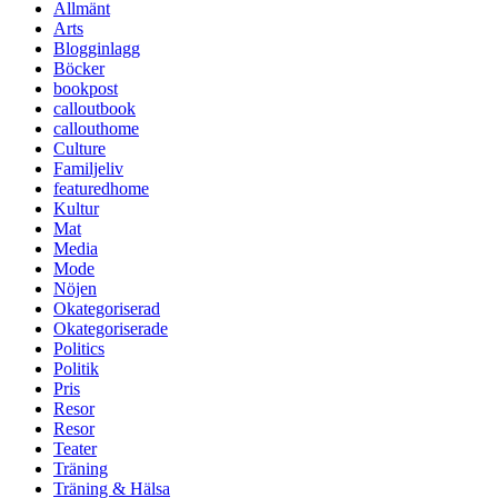
Allmänt
Arts
Blogginlagg
Böcker
bookpost
calloutbook
callouthome
Culture
Familjeliv
featuredhome
Kultur
Mat
Media
Mode
Nöjen
Okategoriserad
Okategoriserade
Politics
Politik
Pris
Resor
Resor
Teater
Träning
Träning & Hälsa