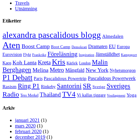
Travels
Utnämning
Etiketter
alexandra pascalidous blogg
Almedalen
Aten
Boost Camp
EU
Dramaten
Europa
Boot Camp
Demokrati
Föreläsning
Jämställdhet
Eurovision
Flykt
Frankrike
Inspiration
Kampsport
Kris
Malin
Kreta
Koh Lanta
Kaos
Kärlek
London
Berghagen
Metro
Melina
New York
Mångfald
Nyhetsmorgon
P1 Debatt
Pascalidous Powerweek
Pascalidous Powertrip
Paris
Sveriges
Ring P1
SR
Santorini
Rasism
Rinkeby
Sverige
TV4
Radio
Thailand
Yoga
Vi kallas tiggare
Tess Merkel
Vouliagmeni
Arkiv
januari 2021
(1)
mars 2020
(1)
februari 2020
(1)
december 2019
(1)