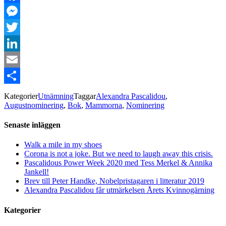
Facebook
Messenger
Twitter
LinkedIn
Email
Dela
Kategorier
Utnämning
Taggar
Alexandra Pascalidou
,
Augustnominering
,
Bok
,
Mammorna
,
Nominering
Senaste inläggen
Walk a mile in my shoes
Corona is not a joke. But we need to laugh away this crisis.
Pascalidous Power Week 2020 med Tess Merkel & Annika
Jankell!
Brev till Peter Handke, Nobelpristagaren i litteratur 2019
Alexandra Pascalidou får utmärkelsen Årets Kvinnogärning
Kategorier