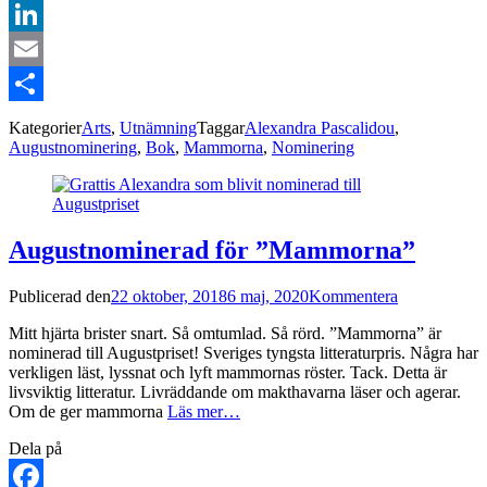
Twitter
LinkedIn
Email
Dela
Kategorier
Arts
,
Utnämning
Taggar
Alexandra Pascalidou
,
Augustnominering
,
Bok
,
Mammorna
,
Nominering
Augustnominerad för ”Mammorna”
Publicerad den
22 oktober, 2018
6 maj, 2020
Kommentera
Mitt hjärta brister snart. Så omtumlad. Så rörd. ”Mammorna” är
nominerad till Augustpriset! Sveriges tyngsta litteraturpris. Några har
verkligen läst, lyssnat och lyft mammornas röster. Tack. Detta är
livsviktig litteratur. Livräddande om makthavarna läser och agerar.
Om de ger mammorna
Läs mer…
Dela på