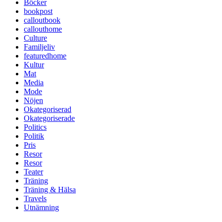
Böcker
bookpost
calloutbook
callouthome
Culture
Familjeliv
featuredhome
Kultur
Mat
Media
Mode
Nöjen
Okategoriserad
Okategoriserade
Politics
Politik
Pris
Resor
Resor
Teater
Träning
Träning & Hälsa
Travels
Utnämning