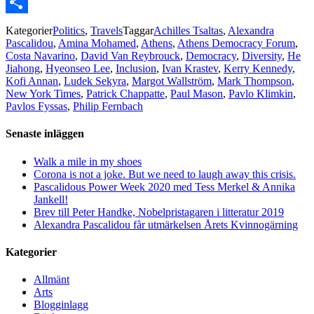
Email
Dela
Kategorier
Politics
,
Travels
Taggar
Achilles Tsaltas
,
Alexandra
Pascalidou
,
Amina Mohamed
,
Athens
,
Athens Democracy Forum
,
Costa Navarino
,
David Van Reybrouck
,
Democracy
,
Diversity
,
He
Jiahong
,
Hyeonseo Lee
,
Inclusion
,
Ivan Krastev
,
Kerry Kennedy
,
Kofi Annan
,
Ludek Sekyra
,
Margot Wallström
,
Mark Thompson
,
New York Times
,
Patrick Chappatte
,
Paul Mason
,
Pavlo Klimkin
,
Pavlos Fyssas
,
Philip Fernbach
Senaste inläggen
Walk a mile in my shoes
Corona is not a joke. But we need to laugh away this crisis.
Pascalidous Power Week 2020 med Tess Merkel & Annika
Jankell!
Brev till Peter Handke, Nobelpristagaren i litteratur 2019
Alexandra Pascalidou får utmärkelsen Årets Kvinnogärning
Kategorier
Allmänt
Arts
Blogginlagg