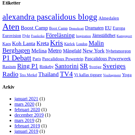
Etiketter
alexandra pascalidous blogg
Almedalen
Aten
Boost Camp
EU
Dramaten
Europa
Boot Camp
Demokrati
Föreläsning
Jämställdhet
Eurovision
Flykt
Frankrike
Inspiration
Kampsport
Kris
Malin
Kreta
Koh Lanta
Kaos
Kärlek
London
Berghagen
Metro
Melina
New York
Mångfald
Nyhetsmorgon
P1 Debatt
Pascalidous Powerweek
Pascalidous Powertrip
Paris
Sveriges
Ring P1
SR
Santorini
Rasism
Rinkeby
Sverige
TV4
Radio
Thailand
Yoga
Vi kallas tiggare
Tess Merkel
Vouliagmeni
Arkiv
januari 2021
(1)
mars 2020
(1)
februari 2020
(1)
december 2019
(1)
mars 2019
(2)
februari 2019
(1)
januari 2019
(1)