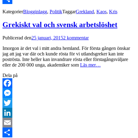
Dela
Kategorier
Blogginlagg
,
Politik
Taggar
Grekland
,
Kaos
,
Kris
Grekiskt val och svensk arbetslöshet
Publicerad den
25 januari, 2015
2 kommentar
Imorgon är det val i mitt andra hemland. För första gången önskar
jag att jag var där och kunde rösta för vi utlandsgreker kan inte
poströsta. Inte heller kan invandrare rösta eller förstagångsväljare
eller de 200 000 unga, akademiker som
Läs mer…
Dela på
Facebook
Messenger
Twitter
LinkedIn
Email