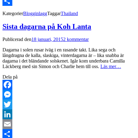
Email
Dela
Kategorier
Blogginlagg
Taggar
Thailand
Sista dagarna på Koh Lanta
Publicerad den
18 januari, 2015
2 kommentar
Dagarna i solen rusar iväg i en rasande takt. Lika sega och
långdragna de kalla, slaskiga, vinterdagarna är – lika snabba är
dagarna i det bländande solskenet. Igår kom underbara Camilla
Läckberg med sin Simon och Charlie hem till oss.
Läs mer…
Dela på
Facebook
Messenger
Twitter
LinkedIn
Email