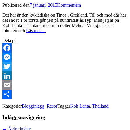
Publicerad den
7 januari, 2015
Kommentera
Det här är den kykladiska ön Tinos i Grekland. Till och med där har
det snöat. För första gången på hundratals år.Typ. Men jag är på
Koh Lanta i Thailand med min dotter Melina. Vi tog en sista
minuten och
Läs mer…
Dela på
Facebook
Messenger
Twitter
LinkedIn
Email
Dela
Kategorier
Blogginlagg
,
Resor
Taggar
Koh Lanta
,
Thailand
Inläggsnavigering
←
Äldre inlägg