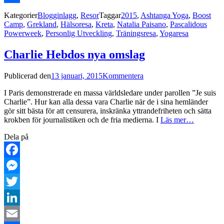
Dela
Kategorier
Blogginlagg
,
Resor
Taggar
2015
,
Ashtanga Yoga
,
Boost
Camp
,
Grekland
,
Hälsoresa
,
Kreta
,
Natalia Paisano
,
Pascalidous
Powerweek
,
Personlig Utveckling
,
Träningsresa
,
Yogaresa
Charlie Hebdos nya omslag
Publicerad den
13 januari, 2015
Kommentera
I Paris demonstrerade en massa världsledare under parollen ”Je suis
Charlie”. Hur kan alla dessa vara Charlie när de i sina hemländer
gör sitt bästa för att censurera, inskränka yttrandefriheten och sätta
krokben för journalistiken och de fria medierna. I
Läs mer…
Dela på
Facebook
Messenger
Twitter
LinkedIn