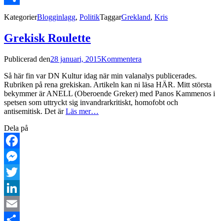
Dela
Kategorier
Blogginlagg
,
Politik
Taggar
Grekland
,
Kris
Grekisk Roulette
Publicerad den
28 januari, 2015
Kommentera
Så här fin var DN Kultur idag när min valanalys publicerades.
Rubriken på rena grekiskan. Artikeln kan ni läsa HÄR. Mitt största
bekymmer är ANELL (Oberoende Greker) med Panos Kammenos i
spetsen som uttryckt sig invandrarkritiskt, homofobt och
antisemitisk. Det är
Läs mer…
Dela på
Facebook
Messenger
Twitter
LinkedIn
Email