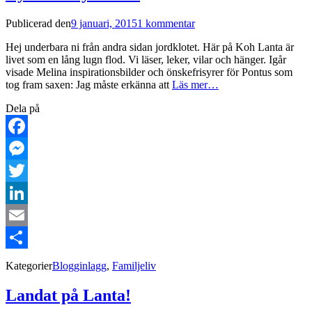
Publicerad den
9 januari, 2015
1 kommentar
Hej underbara ni från andra sidan jordklotet. Här på Koh Lanta är
livet som en lång lugn flod. Vi läser, leker, vilar och hänger. Igår
visade Melina inspirationsbilder och önskefrisyrer för Pontus som
tog fram saxen: Jag måste erkänna att
Läs mer…
Dela på
Facebook
Messenger
Twitter
LinkedIn
Email
Dela
Kategorier
Blogginlagg
,
Familjeliv
Landat på Lanta!