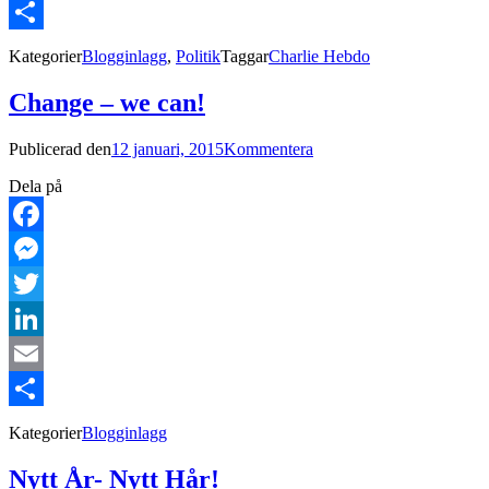
Email
Dela
Kategorier
Blogginlagg
,
Politik
Taggar
Charlie Hebdo
Change – we can!
Publicerad den
12 januari, 2015
Kommentera
Dela på
Facebook
Messenger
Twitter
LinkedIn
Email
Dela
Kategorier
Blogginlagg
Nytt År- Nytt Hår!