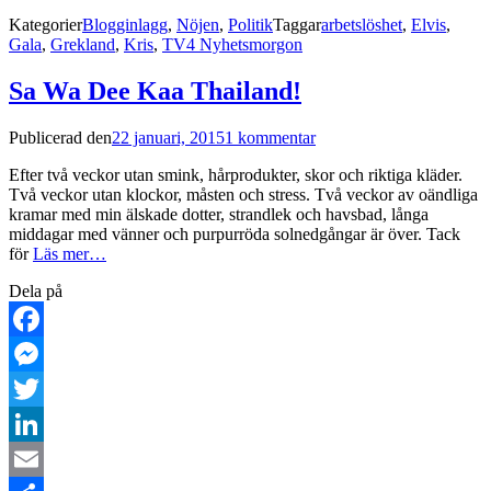
Dela
Kategorier
Blogginlagg
,
Nöjen
,
Politik
Taggar
arbetslöshet
,
Elvis
,
Gala
,
Grekland
,
Kris
,
TV4 Nyhetsmorgon
Sa Wa Dee Kaa Thailand!
Publicerad den
22 januari, 2015
1 kommentar
Efter två veckor utan smink, hårprodukter, skor och riktiga kläder.
Två veckor utan klockor, måsten och stress. Två veckor av oändliga
kramar med min älskade dotter, strandlek och havsbad, långa
middagar med vänner och purpurröda solnedgångar är över. Tack
för
Läs mer…
Dela på
Facebook
Messenger
Twitter
LinkedIn