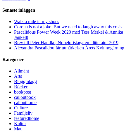
Senaste inläggen
Walk a mile in my shoes
Corona is not a joke. But we need to laugh away this crisis.
Pascalidous Power Week 2020 med Tess Merkel & Annika
Jankell!
Brev till Peter Handke, Nobelpristagaren i litteratur 2019
Alexandra Pascalidou får utmärkelsen Årets Kvinnogärning
Kategorier
Allmänt
Arts
Blogginlagg
Böcker
bookpost
calloutbook
callouthome
Culture
Familjeliv
featuredhome
Kultur
Mat