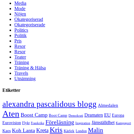
Media
Mode
Nöjen
Okategoriserad
Okategoriserade
Politics
Politik
Pris
Resor
Resor
Teater
Träning
Träning & Hälsa
Travels
Utnämning
Etiketter
alexandra pascalidous blogg
Almedalen
Aten
Boost Camp
EU
Dramaten
Europa
Boot Camp
Demokrati
Föreläsning
Jämställdhet
Eurovision
Flykt
Frankrike
Inspiration
Kampsport
Kris
Malin
Kreta
Koh Lanta
Kaos
Kärlek
London