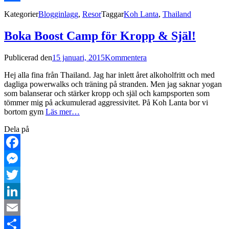
Dela
Kategorier
Blogginlagg
,
Resor
Taggar
Koh Lanta
,
Thailand
Boka Boost Camp för Kropp & Själ!
Publicerad den
15 januari, 2015
Kommentera
Hej alla fina från Thailand. Jag har inlett året alkoholfritt och med
dagliga powerwalks och träning på stranden. Men jag saknar yogan
som balanserar och stärker kropp och själ och kampsporten som
tömmer mig på ackumulerad aggressivitet. På Koh Lanta bor vi
bortom gym
Läs mer…
Dela på
Facebook
Messenger
Twitter
LinkedIn
Email