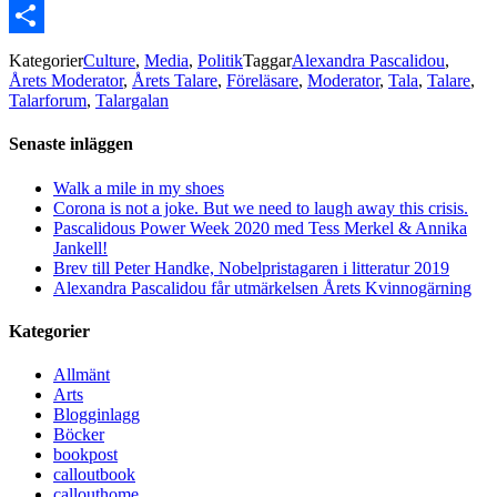
Email
Dela
Kategorier
Culture
,
Media
,
Politik
Taggar
Alexandra Pascalidou
,
Årets Moderator
,
Årets Talare
,
Föreläsare
,
Moderator
,
Tala
,
Talare
,
Talarforum
,
Talargalan
Senaste inläggen
Walk a mile in my shoes
Corona is not a joke. But we need to laugh away this crisis.
Pascalidous Power Week 2020 med Tess Merkel & Annika
Jankell!
Brev till Peter Handke, Nobelpristagaren i litteratur 2019
Alexandra Pascalidou får utmärkelsen Årets Kvinnogärning
Kategorier
Allmänt
Arts
Blogginlagg
Böcker
bookpost
calloutbook
callouthome