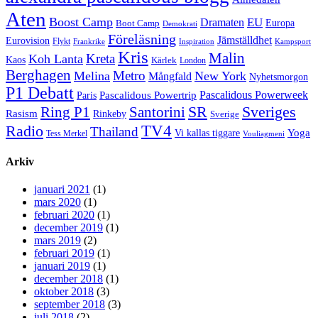
Aten
Boost Camp
EU
Dramaten
Europa
Boot Camp
Demokrati
Föreläsning
Jämställdhet
Eurovision
Flykt
Frankrike
Inspiration
Kampsport
Kris
Malin
Kreta
Koh Lanta
Kaos
Kärlek
London
Berghagen
Metro
Melina
New York
Mångfald
Nyhetsmorgon
P1 Debatt
Pascalidous Powerweek
Pascalidous Powertrip
Paris
Sveriges
Ring P1
SR
Santorini
Rasism
Rinkeby
Sverige
TV4
Radio
Thailand
Yoga
Vi kallas tiggare
Tess Merkel
Vouliagmeni
Arkiv
januari 2021
(1)
mars 2020
(1)
februari 2020
(1)
december 2019
(1)
mars 2019
(2)
februari 2019
(1)
januari 2019
(1)
december 2018
(1)
oktober 2018
(3)
september 2018
(3)
juli 2018
(2)