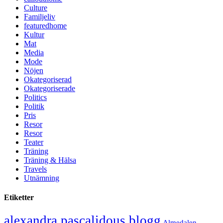
Culture
Familjeliv
featuredhome
Kultur
Mat
Media
Mode
Nöjen
Okategoriserad
Okategoriserade
Politics
Politik
Pris
Resor
Resor
Teater
Träning
Träning & Hälsa
Travels
Utnämning
Etiketter
alexandra pascalidous blogg
Almedalen