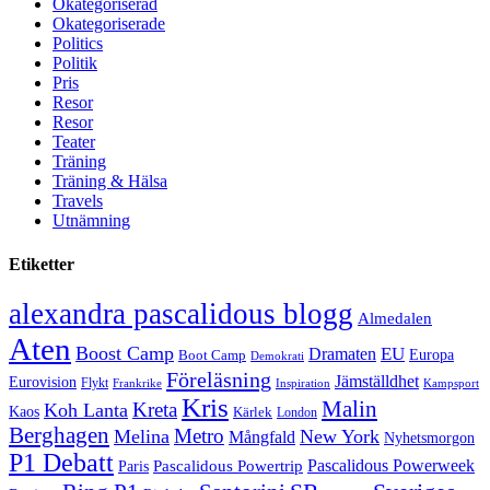
Okategoriserad
Okategoriserade
Politics
Politik
Pris
Resor
Resor
Teater
Träning
Träning & Hälsa
Travels
Utnämning
Etiketter
alexandra pascalidous blogg
Almedalen
Aten
Boost Camp
EU
Dramaten
Europa
Boot Camp
Demokrati
Föreläsning
Jämställdhet
Eurovision
Flykt
Frankrike
Inspiration
Kampsport
Kris
Malin
Kreta
Koh Lanta
Kaos
Kärlek
London
Berghagen
Metro
Melina
New York
Mångfald
Nyhetsmorgon
P1 Debatt
Pascalidous Powerweek
Pascalidous Powertrip
Paris