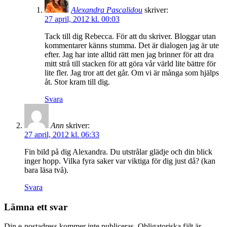
Alexandra Pascalidou
skriver:
27 april, 2012 kl. 00:03
Tack till dig Rebecca. För att du skriver. Bloggar utan
kommentarer känns stumma. Det är dialogen jag är ute
efter. Jag har inte alltid rätt men jag brinner för att dra
mitt strå till stacken för att göra vår värld lite bättre för
lite fler. Jag tror att det går. Om vi är många som hjälps
åt. Stor kram till dig.
Svara
Ann
skriver:
27 april, 2012 kl. 06:33
Fin bild på dig Alexandra. Du utstrålar glädje och din blick
inger hopp. Vilka fyra saker var viktiga för dig just då? (kan
bara läsa två).
Svara
Lämna ett svar
Din e-postadress kommer inte publiceras.
Obligatoriska fält är