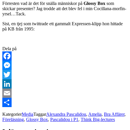
Förresten vad är det för snälla människor på
Glossy Box
som
skickar presenter? Jag trodde att det blev fel i min Cocillana-morfin-
yrsel…Tack.
Sist, en tjej som twittrade ett gammalt Expressen-klipp hon hittade
på KB från 1995:
Dela på
Facebook
Messenger
Twitter
LinkedIn
Email
Dela
Kategorier
Media
Taggar
Alexandra Pascalidou
,
Amelia
,
Bra Affärer
,
Föreläsning
,
Glossy Box
,
Pascalidou i P1
,
Think Big-lectures