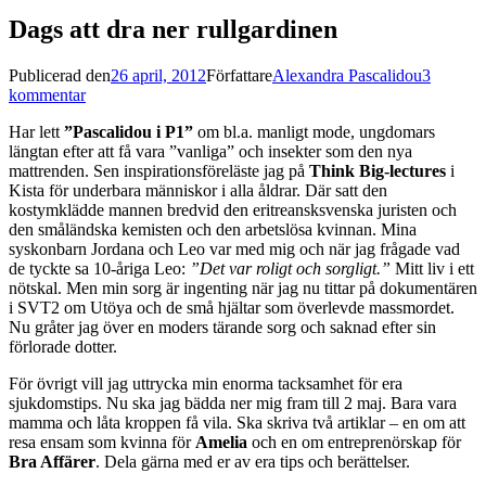
Dags att dra ner rullgardinen
Publicerad den
26 april, 2012
Författare
Alexandra Pascalidou
3
kommentar
Har lett
”Pascalidou i P1”
om bl.a. manligt mode, ungdomars
längtan efter att få vara ”vanliga” och insekter som den nya
mattrenden. Sen inspirationsföreläste jag på
Think Big-lectures
i
Kista för underbara människor i alla åldrar. Där satt den
kostymklädde mannen bredvid den eritreansksvenska juristen och
den småländska kemisten och den arbetslösa kvinnan. Mina
syskonbarn Jordana och Leo var med mig och när jag frågade vad
de tyckte sa 10-åriga Leo:
”Det var roligt och sorgligt.”
Mitt liv i ett
nötskal. Men min sorg är ingenting när jag nu tittar på dokumentären
i SVT2 om Utöya och de små hjältar som överlevde massmordet.
Nu gråter jag över en moders tärande sorg och saknad efter sin
förlorade dotter.
För övrigt vill jag uttrycka min enorma tacksamhet för era
sjukdomstips. Nu ska jag bädda ner mig fram till 2 maj. Bara vara
mamma och låta kroppen få vila. Ska skriva två artiklar – en om att
resa ensam som kvinna för
Amelia
och en om entreprenörskap för
Bra Affärer
. Dela gärna med er av era tips och berättelser.