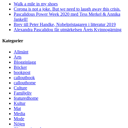
Walk a mile in my shoes
Corona is not a joke. But we need to laugh away this crisis.
Pascalidous Power Week 2020 med Tess Merkel & Annika
Jankell!
Brev till Peter Handke, Nobelpristagaren i litteratur 2019
Alexandra Pascalidou får utmärkelsen Årets Kvinnogärning
Kategorier
Allmänt
Arts
Blogginlagg
Böcker
bookpost
calloutbook
callouthome
Culture
Familjeliv
featuredhome
Kultur
Mat
Media
Mode
Nöjen