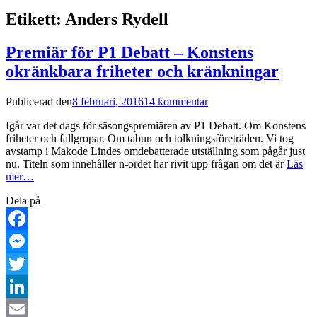
Etikett:
Anders Rydell
Premiär för P1 Debatt – Konstens
okränkbara friheter och kränkningar
Publicerad den
8 februari, 2016
14 kommentar
Igår var det dags för säsongspremiären av P1 Debatt. Om Konstens
friheter och fallgropar. Om tabun och tolkningsföreträden. Vi tog
avstamp i Makode Lindes omdebatterade utställning som pågår just
nu. Titeln som innehåller n-ordet har rivit upp frågan om det är
Läs
mer…
Dela på
Facebook
Messenger
Twitter
LinkedIn