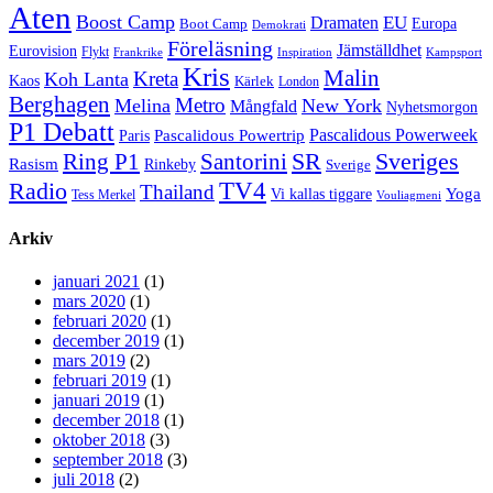
Aten
Boost Camp
EU
Dramaten
Europa
Boot Camp
Demokrati
Föreläsning
Jämställdhet
Eurovision
Flykt
Frankrike
Inspiration
Kampsport
Kris
Malin
Kreta
Koh Lanta
Kaos
Kärlek
London
Berghagen
Metro
Melina
New York
Mångfald
Nyhetsmorgon
P1 Debatt
Pascalidous Powerweek
Pascalidous Powertrip
Paris
Sveriges
Ring P1
SR
Santorini
Rasism
Rinkeby
Sverige
TV4
Radio
Thailand
Yoga
Vi kallas tiggare
Tess Merkel
Vouliagmeni
Arkiv
januari 2021
(1)
mars 2020
(1)
februari 2020
(1)
december 2019
(1)
mars 2019
(2)
februari 2019
(1)
januari 2019
(1)
december 2018
(1)
oktober 2018
(3)
september 2018
(3)
juli 2018
(2)