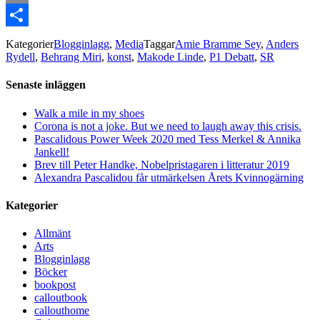
Email
Dela
Kategorier
Blogginlagg
,
Media
Taggar
Amie Bramme Sey
,
Anders
Rydell
,
Behrang Miri
,
konst
,
Makode Linde
,
P1 Debatt
,
SR
Senaste inläggen
Walk a mile in my shoes
Corona is not a joke. But we need to laugh away this crisis.
Pascalidous Power Week 2020 med Tess Merkel & Annika
Jankell!
Brev till Peter Handke, Nobelpristagaren i litteratur 2019
Alexandra Pascalidou får utmärkelsen Årets Kvinnogärning
Kategorier
Allmänt
Arts
Blogginlagg
Böcker
bookpost
calloutbook
callouthome