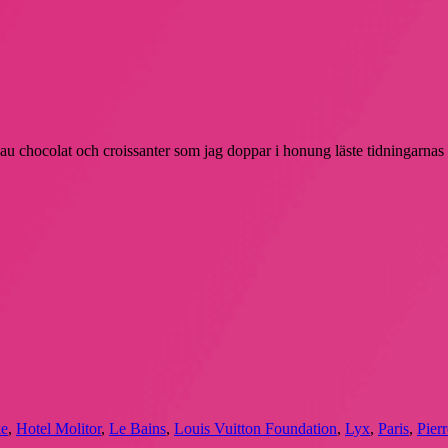
u chocolat och croissanter som jag doppar i honung läste tidningarnas t
ke
,
Hotel Molitor
,
Le Bains
,
Louis Vuitton Foundation
,
Lyx
,
Paris
,
Pier