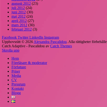
augusti 2012
(23)
juli 2012
(24)
juni 2012
(30)
maj 2012
(24)
april 2012
(27)
mars 2012
(30)
februari 2012
(3)
Facebook
Twitter
LinkedIn
Instagram
Upphovsrätt © 2026
Alexandra Pascalidou
. Alla rättigheter förbehålle
Catch Adaptive - Pascalidou av
Catch Themes
Skrolla upp
Hem
Föreläsare & moderator
Författare
Priser
Media
CV
Pressrum
Kontakt
Blogg