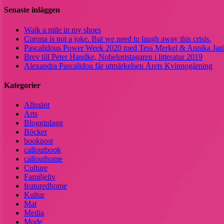
Senaste inläggen
Walk a mile in my shoes
Corona is not a joke. But we need to laugh away this crisis.
Pascalidous Power Week 2020 med Tess Merkel & Annika Jank
Brev till Peter Handke, Nobelpristagaren i litteratur 2019
Alexandra Pascalidou får utmärkelsen Årets Kvinnogärning
Kategorier
Allmänt
Arts
Blogginlagg
Böcker
bookpost
calloutbook
callouthome
Culture
Familjeliv
featuredhome
Kultur
Mat
Media
Mode