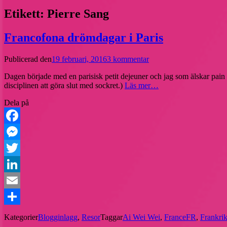
Etikett:
Pierre Sang
Francofona drömdagar i Paris
Publicerad den
19 februari, 2016
3 kommentar
Dagen började med en parisisk petit dejeuner och jag som älskar pain a
disciplinen att göra slut med sockret.)
Läs mer…
Dela på
Facebook
Messenger
Twitter
LinkedIn
Email
Dela
Kategorier
Blogginlagg
,
Resor
Taggar
Ai Wei Wei
,
FranceFR
,
Frankri