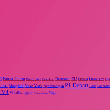
n
Boost Camp
EU
Dramaten
Europa
Eurovision
Boot Camp
Flyk
Demokrati
P1 Debatt
etro
New York
Mångfald
Nyhetsmorgon
Pascali
Paris
TV4
Yoga
Vi kallas tiggare
Vouliagmeni