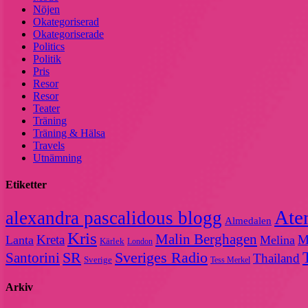
Nöjen
Okategoriserad
Okategoriserade
Politics
Politik
Pris
Resor
Resor
Teater
Träning
Träning & Hälsa
Travels
Utnämning
Etiketter
Ate
alexandra pascalidous blogg
Almedalen
Kris
Malin Berghagen
Kreta
M
Lanta
Melina
Kärlek
London
Sveriges Radio
SR
Santorini
Thailand
Sverige
Tess Merkel
Arkiv