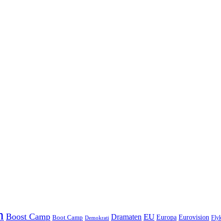
n
Boost Camp
EU
Dramaten
Europa
Eurovision
Boot Camp
Flyk
Demokrati