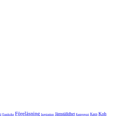
Föreläsning
Koh
Jämställdhet
Kaos
t
Frankrike
Inspiration
Kampsport