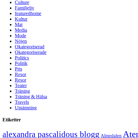
Culture
Familjeliv
featuredhome
Kultur
Mat
Media
Mode
Nöjen
Okategoriserad
Okategoriserade
Politics
Politik
Pris
Resor
Resor
Teater
Träning
Träning & Hälsa
Travels
Utnämning
Etiketter
Ate
alexandra pascalidous blogg
Almedalen