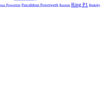
Ring P1
Pascalidous Powerweek
dous Powertrip
Rasism
Rinkeby