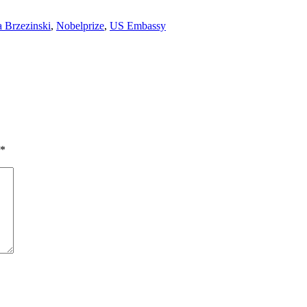
a Brzezinski
,
Nobelprize
,
US Embassy
*