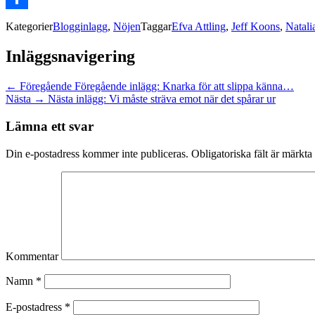
Dela
Kategorier
Blogginlagg
,
Nöjen
Taggar
Efva Attling
,
Jeff Koons
,
Natali
Inläggsnavigering
← Föregående
Föregående inlägg:
Knarka för att slippa känna…
Nästa →
Nästa inlägg:
Vi måste sträva emot när det spårar ur
Lämna ett svar
Din e-postadress kommer inte publiceras.
Obligatoriska fält är märkta
Kommentar
Namn
*
E-postadress
*