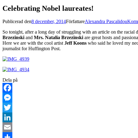
Celebrating Nobel laureates!
Publicerad den
8 december, 2014
Författare
Alexandra Pascalidou
Komm
So tonight, after a long day of struggling with an article on the raci
Brzezinski
and
Mrs. Natalia Brzezinski
are great hosts and passiona
Here we are with the cool artist
Jeff Koons
who said he loved my nec
journalist for Huffington Post.
Dela på
Facebook
Messenger
Twitter
LinkedIn
Email