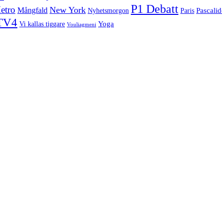
P1 Debatt
etro
New York
Mångfald
Nyhetsmorgon
Pascali
Paris
TV4
Yoga
Vi kallas tiggare
Vouliagmeni