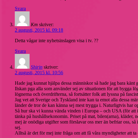
Svara
Km
skriver:
2 augusti, 2015 kl. 09:18
Detta vågar inte nyhetsinslagen visa i tv. ??
Svara
Shirin
skriver:
2 augusti, 2015 kl. 10:56
Hade jag kunnat hjälpa dessa människor så hade jag bara känt glä
Ilskan pga alla som använder sej av situationen för att bygga lö
lögnerna och överdrifterna, så fortsätter folk att lyssna på fascis
Jag vet att Sverige och Tyskland inte kan ta emot alla dessa männi
länder de tror de kan känna sej mest trygga i. Naturligtvis har o
Så hur ska vi kunna vända vinden i Europa – och USA (för att inte
tänka på hushållsekonomin. Priset på mat, bilen(arna), kläder,
mej är onödiga utgifter som förslavar oss mer än befriar oss, så i
sej.
Alltså är det för mej inte fråga om att få våra myndigheter att ta