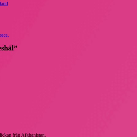
land
eece.
eshäl”
flickan från Afghanistan.