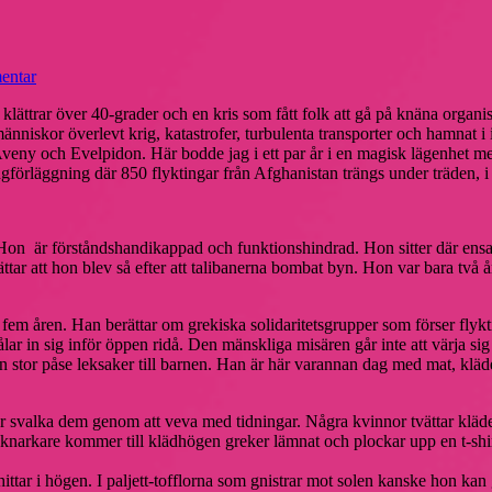
entar
ättrar över 40-grader och en kris som fått folk att gå på knäna organise
människor överlevt krig, katastrofer, turbulenta transporter och hamnat i i
Aveny och Evelpidon. Här bodde jag i ett par år i en magisk lägenhet m
gförläggning där 850 flyktingar från Afghanistan trängs under träden, i
 Hon är förståndshandikappad och funktionshindrad. Hon sitter där ensa
tar att hon blev så efter att talibanerna bombat byn. Hon var bara två å
fem åren. Han berättar om grekiska solidaritetsgrupper som förser flykt
lar in sig inför öppen ridå. Den mänskliga misären går inte att värja s
 stor påse leksaker till barnen. Han är här varannan dag med mat, kläd
er svalka dem genom att veva med tidningar. Några kvinnor tvättar kläde
en knarkare kommer till klädhögen greker lämnat och plockar upp en t-shir
on hittar i högen. I paljett-tofflorna som gnistrar mot solen kanske hon kan