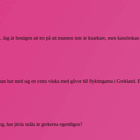
. Jag är benägen att tro på att mannen inte är knarkare, men kassörskan h
tt man har med sig en extra väska med gåvor till flyktingarna i Grekland.
g, hur jävla snåla är grekerna egentligen?