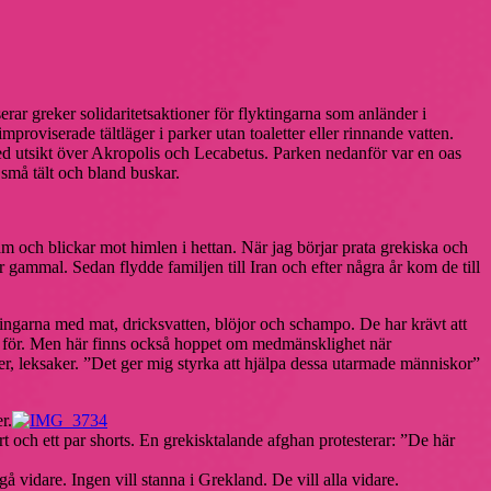
rar greker solidaritetsaktioner för flyktingarna som anländer i
mproviserade tältläger i parker utan toaletter eller rinnande vatten.
ed utsikt över Akropolis och Lecabetus. Parken nedanför var en oas
 små tält och bland buskar.
m och blickar mot himlen i hettan. När jag börjar prata grekiska och
r gammal. Sedan flydde familjen till Iran och efter några år kom de till
ingarna med mat, dricksvatten, blöjor och schampo. De har krävt att
ig för. Men här finns också hoppet om medmänsklighet när
er, leksaker. ”Det ger mig styrka att hjälpa dessa utarmade människor”
r.
t och ett par shorts. En grekisktalande afghan protesterar: ”De här
 gå vidare. Ingen vill stanna i Grekland. De vill alla vidare.