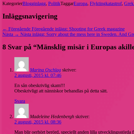
Dela
Kategorier
Blogginlagg
,
Politik
Taggar
Europa
,
Flyktingkatastrof
,
Grek
Inläggsnavigering
← Föregående
Föregående inlägg:
Shooting for Greek magazine
Nästa →
Nästa inlägg:
Sorry about the mess here in Sweden. And Gr
8 Svar på “Mänsklig misär i Europas akill
Marina Oschlag
skriver:
2 augusti, 2015 kl. 07:46
En sån obeskrivlig skam!!!
Obeskrivligt att nänniskor behandlas på detta sätt.
Svara
Madeleine Hedenbergh
skriver:
2 augusti, 2015 kl. 08:36
Man blir oerhört berörd, speciellt anden lilla utvecklingsstörda 