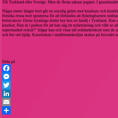
Till Tyskland eller Sverige. Men de flesta saknar papper. I grannlandet
Några meter längre bort går en osynlig gräns mot knarkare och knarklan
försöka rensa bort sprutorna för att förhindra att flyktingbarnen smitta
bröstcancer. Deras fyraåriga dotter bor hos en familj i Tyskland. Han 
knarkar. Han är i parken för att han såg ett nyhetsinslag och ville se
supermarket också?” frågar han och visar sitt solidaritetskort som de al
och ber om hjälp. Kassörskan i snabbmatskedjan skakar på huvudet när
Dela på
Facebook
Messenger
Twitter
LinkedIn
Email