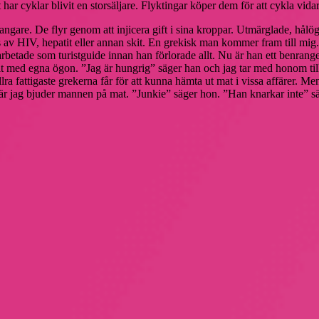
 har cyklar blivit en storsäljare. Flyktingar köper dem för att cykla vid
gare. De flyr genom att injicera gift i sina kroppar. Utmärglade, hålögd
s av HIV, hepatit eller annan skit. En grekisk man kommer fram till mig. 
arbetade som turistguide innan han förlorade allt. Nu är han ett benrang
 allt med egna ögon. ”Jag är hungrig” säger han och jag tar med honom til
lra fattigaste grekerna får för att kunna hämta ut mat i vissa affärer. M
 jag bjuder mannen på mat. ”Junkie” säger hon. ”Han knarkar inte” säg