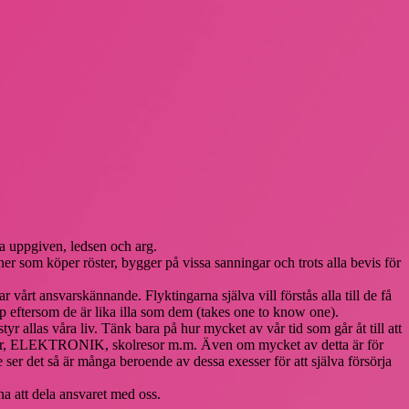
ra uppgiven, ledsen och arg.
er som köper röster, bygger på vissa sanningar och trots alla bevis för
r vårt ansvarskännande. Flyktingarna själva vill förstås alla till de få
jälp eftersom de är lika illa som dem (takes one to know one).
yr allas våra liv. Tänk bara på hur mycket av vår tid som går åt till att
emester, ELEKTRONIK, skolresor m.m. Även om mycket av detta är för
e ser det så är många beroende av dessa exesser för att själva försörja
rna att dela ansvaret med oss.