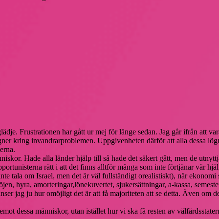
dje. Frustrationen har gått ur mej för länge sedan. Jag går ifrån att va
gner kring invandrarproblemen. Uppgivenheten därför att alla dessa lögn
terna.
skor. Hade alla länder hjälp till så hade det säkert gått, men de utnyttja
pportunisterna rätt i att det finns alltför många som inte förtjänar vår h
 tala om Israel, men det är väl fullständigt orealistiskt), när ekonomi st
 nöjen, hyra, amorteringar,lönekuvertet, sjukersättningar, a-kassa, s
nser jag ju hur omöjligt det är att få majoriteten att se detta. Även om d
 emot dessa människor, utan istället hur vi ska få resten av välfärdsstate