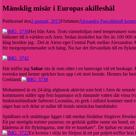
Mänsklig misär i Europas akilleshäl
Publicerad den
2 augusti, 2015
Författare
Alexandra Pascalidou
8 komm
Hej från Aten. Trots värmeböljan med temperaturer som kl
båtlaster till ö-världen och Aten. Sedan årsskiftet har fler än 100 000 
Idag besökte jag . Det är Atens eget Central Park mellan Alexandras 
för morgonpromenader och häng. Nu har det förvandlats till en flyktin
Här träffar jag
Sahar
nio år som sitter i en barnvagn vid ett buskage.
svenska med henne spricker hon upp i ett stort leende. Hennes far berät
Grekland.
Mohammed är en 24-årig afghansk aktivist som bott i Aten de senaste 
kommunen ställer upp fem bajamajor och rinnande vatten där vissa två
funktionshindrade farbrorn Leonidas, en grek i rullstol kommer med en
säger han och delar ut nallar till tiotals utsträckta barnhänder.
Spädbarn och småttingar ligger i tält medan föräldrar förgäves försök
Ett par storögda turister passerar, en grekisk gubbe rastar sin hund, 
kläderna är för flyktingarna, inte för er knarkare”. De tjafsar en stund.
En kvinna i slöja ler förtjust åt ett par paljett-tofflor h