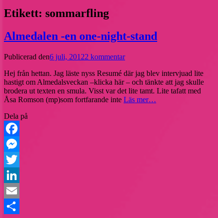
Etikett:
sommarfling
Almedalen -en one-night-stand
Publicerad den
6 juli, 2012
2 kommentar
Hej från hettan. Jag läste nyss Resumé där jag blev intervjuad lite
hastigt om Almedalsveckan –klicka här – och tänkte att jag skulle
brodera ut texten en smula. Visst var det lite tamt. Lite tafatt med
Åsa Romson (mp)som fortfarande inte
Läs mer…
Dela på
Facebook
Messenger
Twitter
LinkedIn
Email