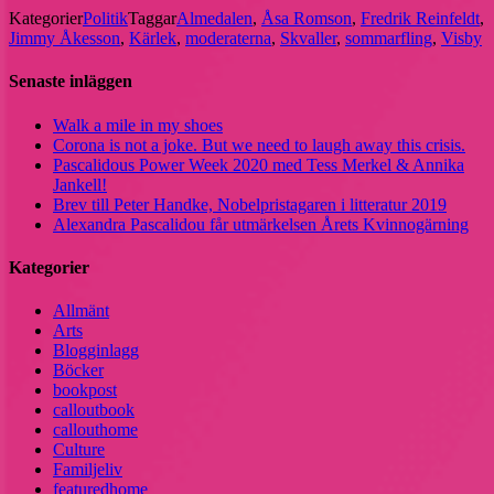
Dela
Kategorier
Politik
Taggar
Almedalen
,
Åsa Romson
,
Fredrik Reinfeldt
,
Jimmy Åkesson
,
Kärlek
,
moderaterna
,
Skvaller
,
sommarfling
,
Visby
Senaste inläggen
Walk a mile in my shoes
Corona is not a joke. But we need to laugh away this crisis.
Pascalidous Power Week 2020 med Tess Merkel & Annika
Jankell!
Brev till Peter Handke, Nobelpristagaren i litteratur 2019
Alexandra Pascalidou får utmärkelsen Årets Kvinnogärning
Kategorier
Allmänt
Arts
Blogginlagg
Böcker
bookpost
calloutbook
callouthome
Culture
Familjeliv
featuredhome