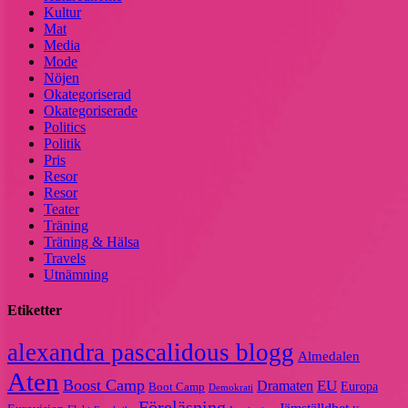
Kultur
Mat
Media
Mode
Nöjen
Okategoriserad
Okategoriserade
Politics
Politik
Pris
Resor
Resor
Teater
Träning
Träning & Hälsa
Travels
Utnämning
Etiketter
alexandra pascalidous blogg
Almedalen
Aten
Boost Camp
EU
Dramaten
Europa
Boot Camp
Demokrati
Föreläsning