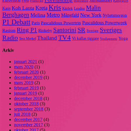
Jämställdhet
Eurovision
Flykt
Frankrike
Inspiration
Kampsport
Kris
Malin
Kreta
Koh Lanta
Kaos
Kärlek
London
Berghagen
Metro
Melina
New York
Mångfald
Nyhetsmorgon
P1 Debatt
Pascalidous Powerweek
Pascalidous Powertrip
Paris
Sveriges
Ring P1
SR
Santorini
Rasism
Rinkeby
Sverige
TV4
Radio
Thailand
Yoga
Vi kallas tiggare
Tess Merkel
Vouliagmeni
Arkiv
januari 2021
(1)
mars 2020
(1)
februari 2020
(1)
december 2019
(1)
mars 2019
(2)
februari 2019
(1)
januari 2019
(1)
december 2018
(1)
oktober 2018
(3)
september 2018
(3)
juli 2018
(2)
december 2017
(4)
november 2017
(3)
oktober 2017
(5)