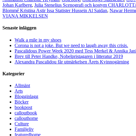
Johan Karlberg
,
Julia Stenelius Scenografi och kostym CHA
Blommé Kristina Astir Issa Statister Hussein Al Saidan
,
Nawar Herm
VIANA MIKKELSEN
Senaste inläggen
Walk a mile in my shoes
Corona is not a joke. But we need to laugh away this crisis.
Pascalidous Power Week 2020 med Tess Merkel & Annika Jank
Brev till Peter Handke, Nobelpristagaren i litteratur 2019
Alexandra Pascalidou får utmärkelsen Årets Kvinnogärning
Kategorier
Allmänt
Arts
Blogginlagg
Böcker
bookpost
calloutbook
callouthome
Culture
Familjeliv
featuredhome