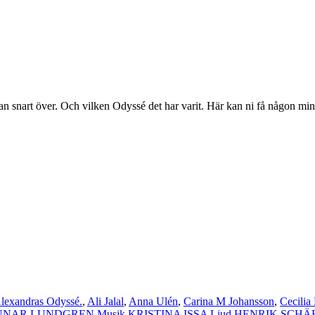
 över. Och vilken Odyssé det har varit. Här kan ni få någon minuts
lexandras Odyssé.
,
Ali Jalal
,
Anna Ulén
,
Carina M Johansson
,
Cecilia
NAR LUNDGREN Musik KRISTINA ISSA Ljud HENRIK SCHÄFER