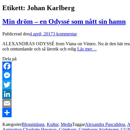
Etikett:
Johan Karlberg
Min dröm – en Odyssé som nått sin hamn
Publicerad den
4 april, 2017
3 kommentar
ALEXANDRAS ODYSSÉ from Viana on Vimeo. Nu är den här resan snart
och omtumlande och så lärorik och rolig
Läs mer…
Dela på
Facebook
Messenger
Twitter
LinkedIn
Email
Dela
Kategorier
Blogginlagg
,
Kultur
,
Media
Taggar
Alexandra Pascalidou
,
A
Animation Charlotte Heyman
,
Göteborg
,
Göteborgs Stadsteater
,
GUN