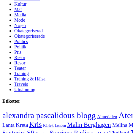
Kultur
Mat
Media
Mode
Nöjen
Okategoriserad
Okategoriserade
Politics
Politik
Pris
Resor
Resor
Teater
Träning
Träning & Hälsa
Travels
Utnämning
Etiketter
Ate
alexandra pascalidous blogg
Almedalen
Kris
Malin Berghagen
Kreta
M
Lanta
Melina
Kärlek
London
Sveriges Radio
SR
Santorini
Thailand