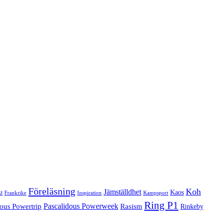
Föreläsning
Koh
Jämställdhet
Kaos
t
Frankrike
Inspiration
Kampsport
Ring P1
Pascalidous Powerweek
dous Powertrip
Rasism
Rinkeby