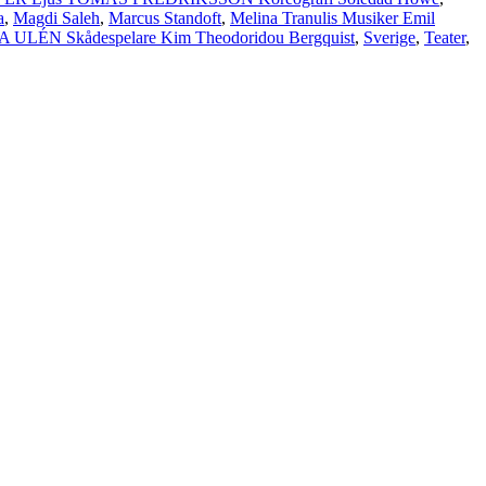
a
,
Magdi Saleh
,
Marcus Standoft
,
Melina Tranulis Musiker Emil
LÉN Skådespelare Kim Theodoridou Bergquist
,
Sverige
,
Teater
,