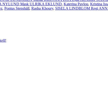
RLOTTA NYLUND Mask ULRIKA EKLUND
,
Katerina Pavlou
,
Kristina Iss
ez
,
Pontus Stenshäll
,
Rasha Khoury
,
SISELA LINDBLOM Regi ANNA U
ell!