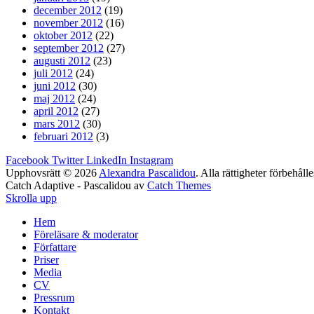
december 2012
(19)
november 2012
(16)
oktober 2012
(22)
september 2012
(27)
augusti 2012
(23)
juli 2012
(24)
juni 2012
(30)
maj 2012
(24)
april 2012
(27)
mars 2012
(30)
februari 2012
(3)
Facebook
Twitter
LinkedIn
Instagram
Upphovsrätt © 2026
Alexandra Pascalidou
. Alla rättigheter förbehålle
Catch Adaptive - Pascalidou av
Catch Themes
Skrolla upp
Hem
Föreläsare & moderator
Författare
Priser
Media
CV
Pressrum
Kontakt