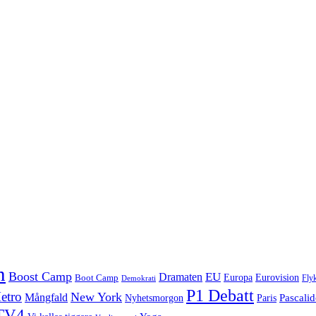
n
Boost Camp
EU
Dramaten
Europa
Eurovision
Boot Camp
Flyk
Demokrati
P1 Debatt
etro
New York
Mångfald
Nyhetsmorgon
Pascali
Paris
TV4