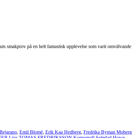
 smakprov på en helt fantastisk upplevelse som varit omvälvande
 Bejarano
,
Emil Blomé
,
Erik Kaa Hedberg
,
Fredrika Byman Moberg
 Ljus TOMAS FREDRIKSSON Koreografi Soledad Howe
,