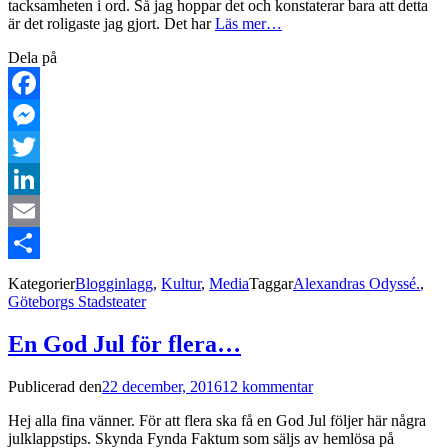
tacksamheten i ord. Så jag hoppar det och konstaterar bara att detta
är det roligaste jag gjort. Det har
Läs mer…
Dela på
Facebook
Messenger
Twitter
LinkedIn
Email
Dela
Kategorier
Blogginlagg
,
Kultur
,
Media
Taggar
Alexandras Odyssé.
,
Göteborgs Stadsteater
En God Jul för flera…
Publicerad den
22 december, 2016
12 kommentar
Hej alla fina vänner. För att flera ska få en God Jul följer här några
julklappstips. Skynda Fynda Faktum som säljs av hemlösa på