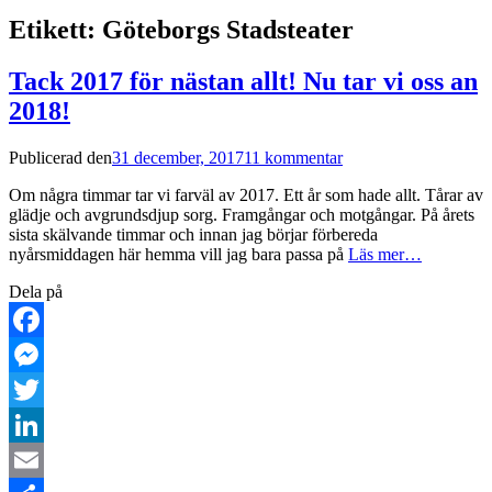
Etikett:
Göteborgs Stadsteater
Tack 2017 för nästan allt! Nu tar vi oss an
2018!
Publicerad den
31 december, 2017
11 kommentar
Om några timmar tar vi farväl av 2017. Ett år som hade allt. Tårar av
glädje och avgrundsdjup sorg. Framgångar och motgångar. På årets
sista skälvande timmar och innan jag börjar förbereda
nyårsmiddagen här hemma vill jag bara passa på
Läs mer…
Dela på
Facebook
Messenger
Twitter
LinkedIn