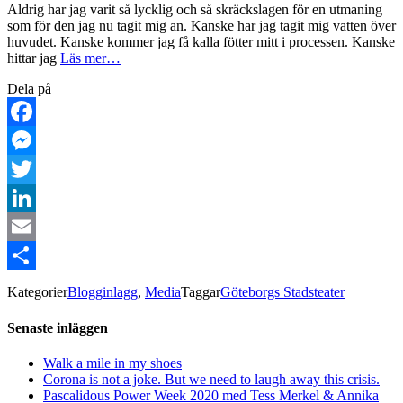
Aldrig har jag varit så lycklig och så skräckslagen för en utmaning
som för den jag nu tagit mig an. Kanske har jag tagit mig vatten över
huvudet. Kanske kommer jag få kalla fötter mitt i processen. Kanske
hittar jag
Läs mer…
Dela på
Facebook
Messenger
Twitter
LinkedIn
Email
Dela
Kategorier
Blogginlagg
,
Media
Taggar
Göteborgs Stadsteater
Senaste inläggen
Walk a mile in my shoes
Corona is not a joke. But we need to laugh away this crisis.
Pascalidous Power Week 2020 med Tess Merkel & Annika