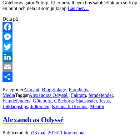
Göteborgs gator & torg. Eller beställ hem hos sarah@faktum.se Köp
en bunt och dela ut som julklapp
Läs mer…
Dela på
Facebook
Messenger
Twitter
LinkedIn
Email
Dela
Kategorier
Allmänt
,
Blogginlagg
,
Familjeliv
,
Media
Taggar
Alexandras Odyssé.
,
Faktum
,
femdefender
,
Femdefenders
,
Göteborg
,
Göteborgs Stadsteater
,
Jesus
,
Julklappstips
,
Jultomten
,
Kvinna till kvinna
,
Mentor
Alexandras Odyssé
Publicerad den
23 maj, 2016
11 kommentar