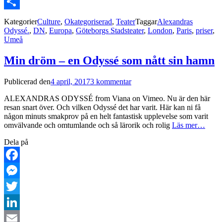
Email
Dela
Kategorier
Culture
,
Okategoriserad
,
Teater
Taggar
Alexandras
Odyssé.
,
DN
,
Europa
,
Göteborgs Stadsteater
,
London
,
Paris
,
priser
,
Umeå
Min dröm – en Odyssé som nått sin hamn
Publicerad den
4 april, 2017
3 kommentar
ALEXANDRAS ODYSSÉ from Viana on Vimeo. Nu är den här
resan snart över. Och vilken Odyssé det har varit. Här kan ni få
någon minuts smakprov på en helt fantastisk upplevelse som varit
omvälvande och omtumlande och så lärorik och rolig
Läs mer…
Dela på
Facebook
Messenger
Twitter
LinkedIn