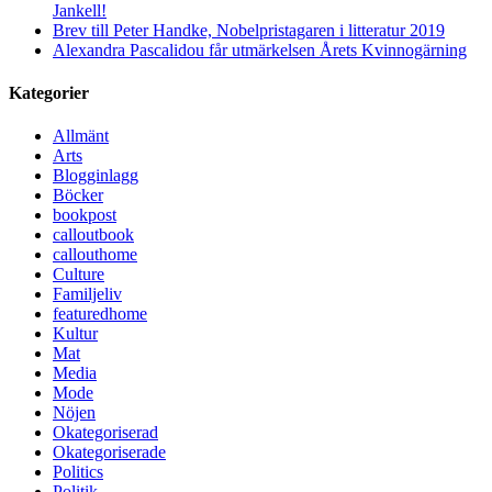
Jankell!
Brev till Peter Handke, Nobelpristagaren i litteratur 2019
Alexandra Pascalidou får utmärkelsen Årets Kvinnogärning
Kategorier
Allmänt
Arts
Blogginlagg
Böcker
bookpost
calloutbook
callouthome
Culture
Familjeliv
featuredhome
Kultur
Mat
Media
Mode
Nöjen
Okategoriserad
Okategoriserade
Politics
Politik