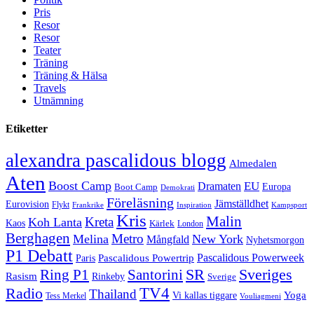
Pris
Resor
Resor
Teater
Träning
Träning & Hälsa
Travels
Utnämning
Etiketter
alexandra pascalidous blogg
Almedalen
Aten
Boost Camp
EU
Dramaten
Europa
Boot Camp
Demokrati
Föreläsning
Jämställdhet
Eurovision
Flykt
Frankrike
Inspiration
Kampsport
Kris
Malin
Kreta
Koh Lanta
Kaos
Kärlek
London
Berghagen
Metro
Melina
New York
Mångfald
Nyhetsmorgon
P1 Debatt
Pascalidous Powerweek
Pascalidous Powertrip
Paris
Sveriges
Ring P1
SR
Santorini
Rasism
Rinkeby
Sverige
TV4
Radio
Thailand
Yoga
Vi kallas tiggare
Tess Merkel
Vouliagmeni