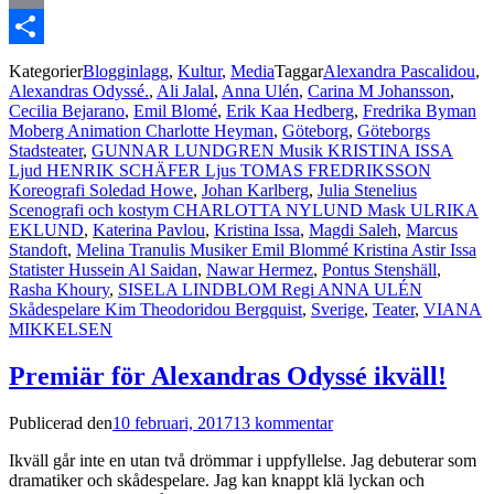
Email
Dela
Kategorier
Blogginlagg
,
Kultur
,
Media
Taggar
Alexandra Pascalidou
,
Alexandras Odyssé.
,
Ali Jalal
,
Anna Ulén
,
Carina M Johansson
,
Cecilia Bejarano
,
Emil Blomé
,
Erik Kaa Hedberg
,
Fredrika Byman
Moberg Animation Charlotte Heyman
,
Göteborg
,
Göteborgs
Stadsteater
,
GUNNAR LUNDGREN Musik KRISTINA ISSA
Ljud HENRIK SCHÄFER Ljus TOMAS FREDRIKSSON
Koreografi Soledad Howe
,
Johan Karlberg
,
Julia Stenelius
Scenografi och kostym CHARLOTTA NYLUND Mask ULRIKA
EKLUND
,
Katerina Pavlou
,
Kristina Issa
,
Magdi Saleh
,
Marcus
Standoft
,
Melina Tranulis Musiker Emil Blommé Kristina Astir Issa
Statister Hussein Al Saidan
,
Nawar Hermez
,
Pontus Stenshäll
,
Rasha Khoury
,
SISELA LINDBLOM Regi ANNA ULÉN
Skådespelare Kim Theodoridou Bergquist
,
Sverige
,
Teater
,
VIANA
MIKKELSEN
Premiär för Alexandras Odyssé ikväll!
Publicerad den
10 februari, 2017
13 kommentar
Ikväll går inte en utan två drömmar i uppfyllelse. Jag debuterar som
dramatiker och skådespelare. Jag kan knappt klä lyckan och