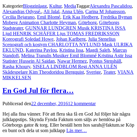
Dela
Kategorier
Blogginlagg
,
Kultur
,
Media
Taggar
Alexandra Pascalidou
,
Alexandras Odyssé.
,
Ali Jalal
,
Anna Ulén
,
Carina M Johansson
,
Cecilia Bejarano
,
Emil Blomé
,
Erik Kaa Hedberg
,
Fredrika Byman
Moberg Animation Charlotte Heyman
,
Göteborg
,
Göteborgs
Stadsteater
,
GUNNAR LUNDGREN Musik KRISTINA ISSA
Ljud HENRIK SCHÄFER Ljus TOMAS FREDRIKSSON
Koreografi Soledad Howe
,
Johan Karlberg
,
Julia Stenelius
Scenografi och kostym CHARLOTTA NYLUND Mask ULRIKA
EKLUND
,
Katerina Pavlou
,
Kristina Issa
,
Magdi Saleh
,
Marcus
Standoft
,
Melina Tranulis Musiker Emil Blommé Kristina Astir Issa
Statister Hussein Al Saidan
,
Nawar Hermez
,
Pontus Stenshäll
,
Rasha Khoury
,
SISELA LINDBLOM Regi ANNA ULÉN
Skådespelare Kim Theodoridou Bergquist
,
Sverige
,
Teater
,
VIANA
MIKKELSEN
En God Jul för flera…
Publicerad den
22 december, 2016
12 kommentar
Hej alla fina vänner. För att flera ska få en God Jul följer här några
julklappstips. Skynda Fynda Faktum som säljs av hemlösa på
Göteborgs gator & torg. Eller beställ hem hos sarah@faktum.se Köp
en bunt och dela ut som julklapp
Läs mer…