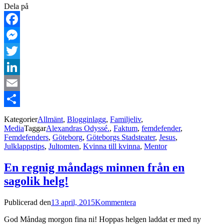
Dela på
Facebook
Messenger
Twitter
LinkedIn
Email
Dela
Kategorier
Allmänt
,
Blogginlagg
,
Familjeliv
,
Media
Taggar
Alexandras Odyssé.
,
Faktum
,
femdefender
,
Femdefenders
,
Göteborg
,
Göteborgs Stadsteater
,
Jesus
,
Julklappstips
,
Jultomten
,
Kvinna till kvinna
,
Mentor
En regnig måndags minnen från en
sagolik helg!
Publicerad den
13 april, 2015
Kommentera
God Måndag morgon fina ni! Hoppas helgen laddat er med ny