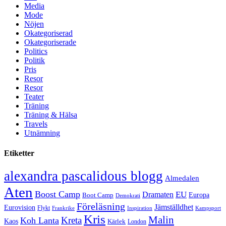
Media
Mode
Nöjen
Okategoriserad
Okategoriserade
Politics
Politik
Pris
Resor
Resor
Teater
Träning
Träning & Hälsa
Travels
Utnämning
Etiketter
alexandra pascalidous blogg
Almedalen
Aten
Boost Camp
EU
Dramaten
Europa
Boot Camp
Demokrati
Föreläsning
Jämställdhet
Eurovision
Flykt
Frankrike
Inspiration
Kampsport
Kris
Malin
Kreta
Koh Lanta
Kaos
Kärlek
London