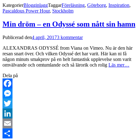
Dela
Kategorier
Blogginlagg
Taggar
Föreläsning
,
Göteborg
,
Inspiration
,
Pascaldous Power Hour
,
Stockholm
Min dröm – en Odyssé som nått sin hamn
Publicerad den
4 april, 2017
3 kommentar
ALEXANDRAS ODYSSÉ from Viana on Vimeo. Nu är den här
resan snart över. Och vilken Odyssé det har varit. Här kan ni få
någon minuts smakprov på en helt fantastisk upplevelse som varit
omvälvande och omtumlande och så lärorik och rolig
Läs mer…
Dela på
Facebook
Messenger
Twitter
LinkedIn
Email