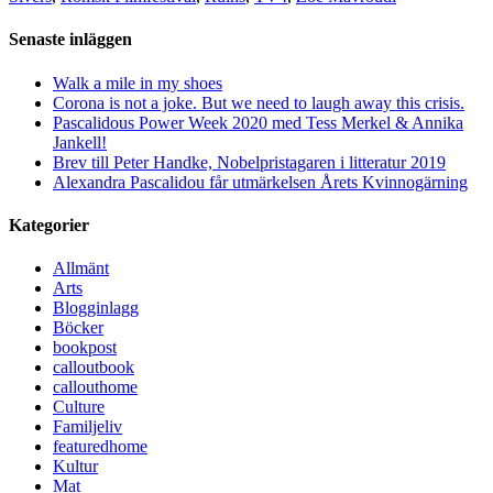
Senaste inläggen
Walk a mile in my shoes
Corona is not a joke. But we need to laugh away this crisis.
Pascalidous Power Week 2020 med Tess Merkel & Annika
Jankell!
Brev till Peter Handke, Nobelpristagaren i litteratur 2019
Alexandra Pascalidou får utmärkelsen Årets Kvinnogärning
Kategorier
Allmänt
Arts
Blogginlagg
Böcker
bookpost
calloutbook
callouthome
Culture
Familjeliv
featuredhome
Kultur
Mat