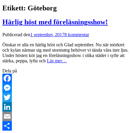
Etikett:
Göteborg
Härlig höst med föreläsningsshow!
Publicerad den
1 september, 2017
8 kommentar
Önskar er alla en härlig höst och Glad september. Nu när mörkret
och kylan närmar sig med stormsteg behöver vi tända våra inre ljus.
Under hösten kör jag en föreläsningsshow i olika städer i syfte att
stärka, peppa, lyfta och
Läs mer…
Dela på
Facebook
Messenger
Twitter
LinkedIn
Email