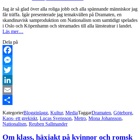
Jag är så glad över alla roliga jobb och alla spännande människor jag
får träffa. Igår presenterade jag temakvällen på Dramaten, en
skandinavisk samproduktion om Nationalism som samtidigt spelades
i Oslo och Köpenhamn och streamades till alla länsteatrar i landet.
Läs mer…
Dela på
Facebook
Messenger
Twitter
LinkedIn
Email
Dela
Kategorier
Blogginlagg
,
Kultur
,
Media
Taggar
Dramaten
,
Göteborg
,
Kaos- ett grekiskt
,
Lucas Svensson
,
Metro
,
Mona Johansson
,
Nationalism
,
Reuben Sallmander
Om klass, häxjakt på kvinnor och romsk