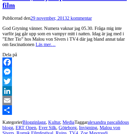
film
Publicerad den
29 november, 2013
2 kommentar
God Gryning vänner. Numera vaknar jag 05.30. Fråga mig inte
varför jag går upp som en vampyr mitt i natten. Idag är jag med i
”Efter Tio” hos Malou von Sivers i TV4 där jag bland annat talar
om fascinationen
Läs mer…
Dela på
Facebook
Messenger
Twitter
LinkedIn
Email
Dela
Kategorier
Blogginlagg
,
Kultur
,
Media
Taggar
alexandra pascalidous
blogg
,
ERT Open
,
Ever Silk
,
Göteborg
,
Invigning
,
Malou von
Sivers
,
Romsk Filmfestival
,
Ruins
,
TV4
,
Zoe Mavroudi