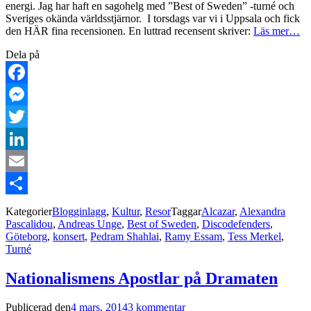
energi. Jag har haft en sagohelg med ”Best of Sweden” -turné och
Sveriges okända världsstjärnor. I torsdags var vi i Uppsala och fick
den HÄR fina recensionen. En luttrad recensent skriver:
Läs mer…
Dela på
Facebook
Messenger
Twitter
LinkedIn
Email
Dela
Kategorier
Blogginlagg
,
Kultur
,
Resor
Taggar
Alcazar
,
Alexandra
Pascalidou
,
Andreas Unge
,
Best of Sweden
,
Discodefenders
,
Göteborg
,
konsert
,
Pedram Shahlai
,
Ramy Essam
,
Tess Merkel
,
Turné
Nationalismens Apostlar på Dramaten
Publicerad den
4 mars, 2014
3 kommentar